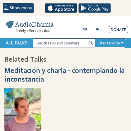
Show menu
AudioDharma
IMC
IRC
DONATE
Freely offered by IMC
ALL TALKS
Filter talks by
Search
Related Talks
Meditación y charla - contemplando la
inconstancia