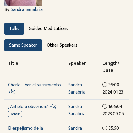
By:
Sandra Sanabria
Talks
Guided Meditations
Same Speaker
Other Speakers
Title
Speaker
Length/
Date
Charla - Ver el sufrimiento
Sandra
36:00
Sanabria
2024.01.23
¿Anhelo u obsesión?
Sandra
1:05:04
Sanabria
2023.09.05
Details
El espejismo de la
Sandra
25:50