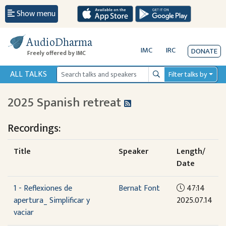
Show menu
AudioDharma
IMC
IRC
DONATE
Freely offered by IMC
ALL TALKS
Filter talks by
Search
2025 Spanish retreat
Recordings:
Title
Speaker
Length/
Date
1 - Reflexiones de
Bernat Font
47:14
apertura_ Simplificar y
2025.07.14
vaciar