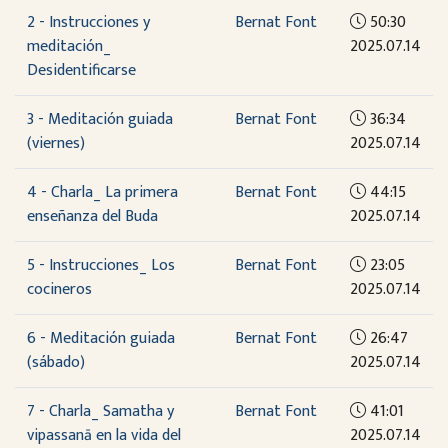
2 - Instrucciones y
Bernat Font
50:30
meditación_
2025.07.14
Desidentificarse
3 - Meditación guiada
Bernat Font
36:34
(viernes)
2025.07.14
4 - Charla_ La primera
Bernat Font
44:15
enseñanza del Buda
2025.07.14
5 - Instrucciones_ Los
Bernat Font
23:05
cocineros
2025.07.14
6 - Meditación guiada
Bernat Font
26:47
(sábado)
2025.07.14
7 - Charla_ Samatha y
Bernat Font
41:01
vipassanā en la vida del
2025.07.14