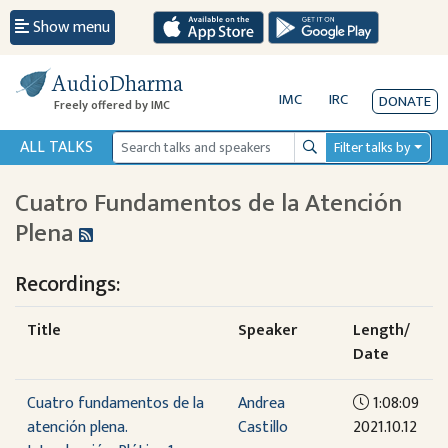
Show menu
AudioDharma
IMC
IRC
DONATE
Freely offered by IMC
ALL TALKS
Filter talks by
Search
Cuatro Fundamentos de la Atención
Plena
Recordings:
Title
Speaker
Length/
Date
Cuatro fundamentos de la
Andrea
1:08:09
atención plena.
Castillo
2021.10.12